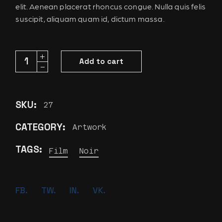
elit. Aenean placerat rhoncus congue. Nulla quis felis
suscipit, aliquam quam id, dictum massa.
Two Mirros quantity
Add to cart
SKU:
27
CATEGORY:
Artwork
TAGS:
Film
Noir
FB.
TW.
IN.
VK.