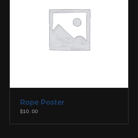
Rope
Poster
$
10.00