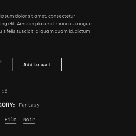
ipsum dolor sit amet, consectetur
cing elit. Aenean placerat rhoncus congue.
uis felis suscipit, aliquam quam id, dictum
.
rint quantity
Add to cart
15
GORY:
Fantasy
:
Film
Noir