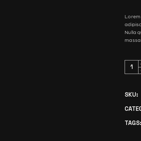
Lorem 
adipis
Nulla q
massa
Nova p
SKU:
CATE
TAGS