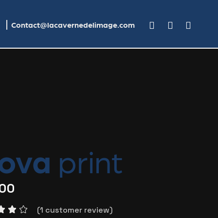
Contact@lacavernedelimage.com
ova
print
.00
(
1
customer review)