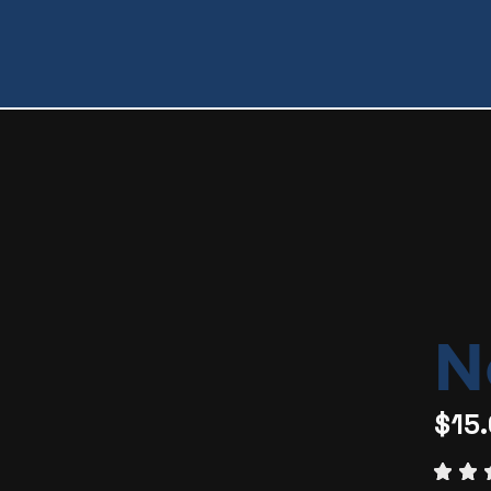
N
$
15