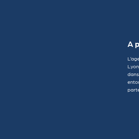
A 
L’age
Lyon
dans 
ento
part