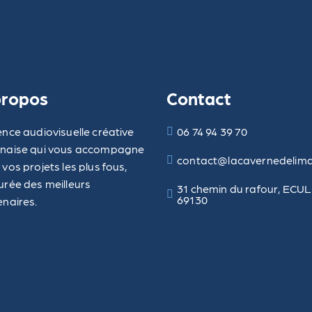
propos
Contact
nce audiovisuelle créative
06 74 94 39 70
naise qui vous accompagne
contact@lacavernedelim
vos projets les plus fous,
urée des meilleurs
31 chemin du rafour, ECU
69130
enaires.