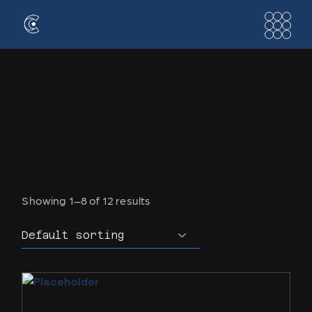
Skip
to
the
content
Showing 1–8 of 12 results