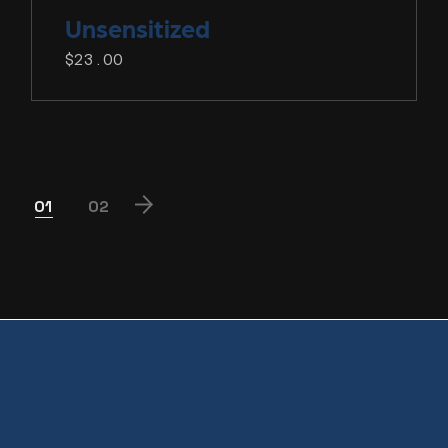
Unsensitized
$
23.00
01
02