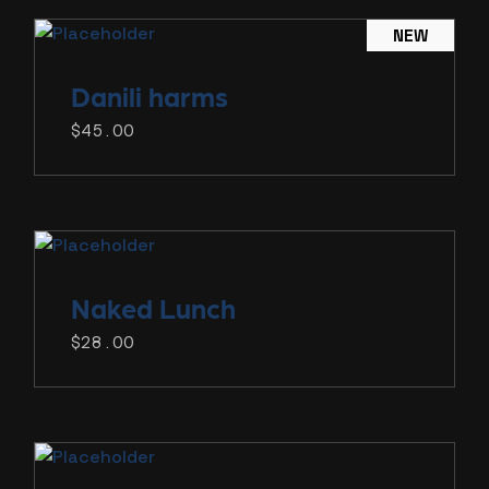
NEW
Danili
harms
$
45.00
Naked
Lunch
$
28.00