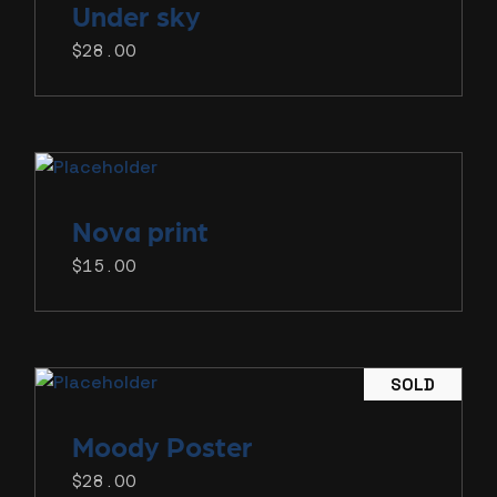
Under
sky
$
28.00
Nova
print
$
15.00
SOLD
Moody
Poster
$
28.00