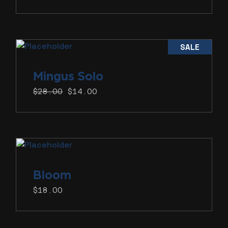
SALE
Mingus
Solo
$
28.00
$
14.00
Original
Current
price
price
was:
is:
$28.00.
$14.00.
Bloom
$
18.00